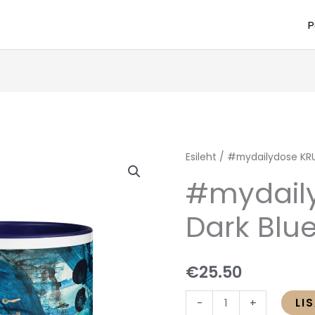
P
#mydailydose
Esileht
/ #mydailydose KRU
KRUUS
#mydail
Dark
Blue
Dark Blu
Character
kogus
€
25.50
LI
-
+