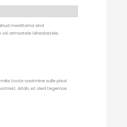
n tulnud meelitama sind
 või armsatele lähedastele.
 miks toote saatmine sulle pisut
otmist. Aitäh, et oled tegemas