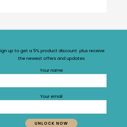
Sign up to get a 5% product discount plus receive
the newest offers and updates
Your name
Your email