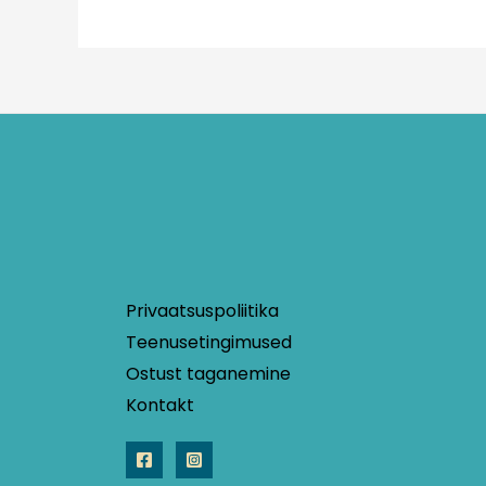
Privaatsuspoliitika
Teenusetingimused
Ostust taganemine
Kontakt