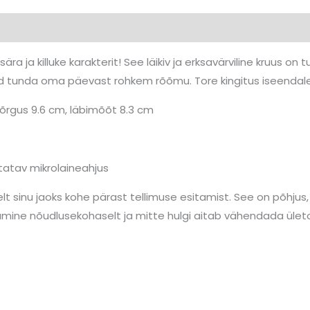
0)
ära ja killuke karakterit! See läikiv ja erksavärviline kruus o
d tunda oma päevast rohkem rõõmu. Tore kingitus iseendale
kõrgus 9.6 cm, läbimõõt 8.3 cm
atav mikrolaineahjus
t sinu jaoks kohe pärast tellimuse esitamist. See on põhjus,
ine nõudlusekohaselt ja mitte hulgi aitab vähendada ületo