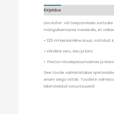
Kirjeldus
Lisainfo
Arvustused (
Lisa kohvi- või teejoomisele sortsuke s
mängulisemasse meeleollu, et võiksi
• 325 ml keraamiline kruus, mõõdud: 
• Värviline serv, sisu ja kõrv
• Pestav nõudepesumasinas ja kasut
See toode valmistatakse spetsiaalsel
enam aega võtab. Toodete valmistam
läbimõeldud ostuotsuseid!