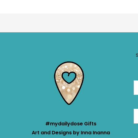
#mydailydose Gifts
Art and Designs by Inna Inanna