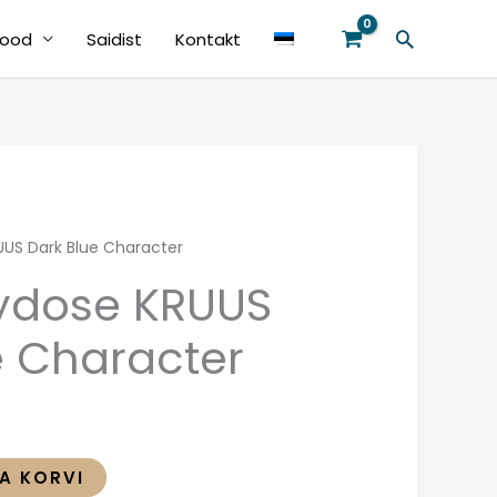
Search
ood
Saidist
Kontakt
US Dark Blue Character
ydose KRUUS
e Character
SA KORVI